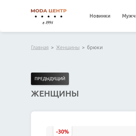
Новинки
Мужч
Главная
  >  
Женщины
  >  брюки
ПРЕДЫДУЩИЙ
ЖЕНЩИНЫ
-30%